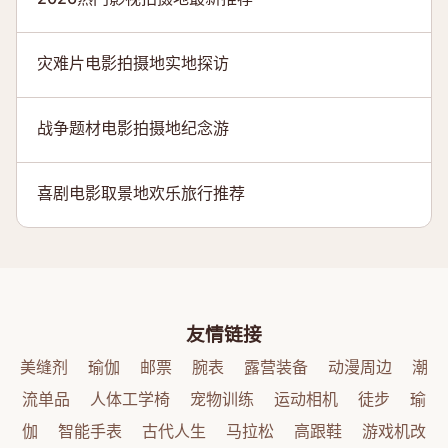
灾难片电影拍摄地实地探访
战争题材电影拍摄地纪念游
喜剧电影取景地欢乐旅行推荐
友情链接
美缝剂
瑜伽
邮票
腕表
露营装备
动漫周边
潮
流单品
人体工学椅
宠物训练
运动相机
徒步
瑜
伽
智能手表
古代人生
马拉松
高跟鞋
游戏机改